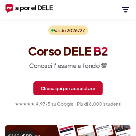
Valido 2026/27
Corso DELE
B2
Conosci l'
esame a fondo
💯
Clicca qui per acquistare
★★★★★ 4,97/5 su Google · Più di 6.000 studenti
€149
€99