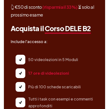
👆
€50
di sconto
(risparmia il
33%
)
⏳ solo
al
prossimo esame
Acquista
il
Corso DELE B2
Include l'accesso a:
50 videolezioni in 5 Moduli
17 ore di videolezioni
Più di 100 schede scaricabili
Tutti i task con esempi e commenti
approfonditi